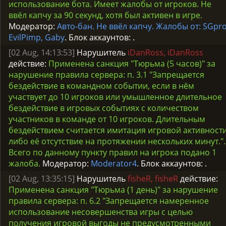
использование бота. Имеет жалобы от игроков. Не
ввёл капчу за 90 секунд, хотя был активен в игре.
Модератор:
Авто-бан. Не ввёл капчу. Жалобы от: SGpro
EvilPimp, Gaby
. Блок аккаунтов:
.
[02 Aug, 14:13:53]
Нарушитель
iDanRoss, iDanRoss
действие:
Применена санкция "Тюрьма (5 часов)" за
нарушение правила сервера: п. 3.1 "Запрещается
бездействие в командном событии, если в нём
участвует до 10 игроков или умышленное длительное
бездействие в игровых событиях с количеством
участников в команде от 10 игроков. Длительным
бездействием считается имитация игровой активност
либо её отсутствие на протяжении нескольких минут.".
Всего по данному пункту правил на игрока подано 1
жалоба.
Модератор:
Moderator4
. Блок аккаунтов:
.
[02 Aug, 13:35:15]
Нарушитель
fisheR, fisheR
действие:
Применена санкция "Тюрьма (1 день)" за нарушение
правила сервера: п. 6.2 "Запрещается намеренное
использование несовершенства игры с целью
получения игровой выгоды не предусмотренными