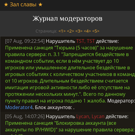
★ Зал славы ★
Журнал модераторов
Страница:
<1>
<2>
<3>
<4>
<5>
[07 Aug, 09:22:54]
Нарушитель
TST, TST
действие:
Применена санкция "Тюрьма (5 часов)" за нарушение
правила сервера: п. 3.1 "Запрещается бездействие в
командном событии, если в нём участвует до 10
игроков или умышленное длительное бездействие в
игровых событиях с количеством участников в команд
от 10 игроков. Длительным бездействием считается
имитация игровой активности либо её отсутствие на
протяжении нескольких минут.". Всего по данному
пункту правил на игрока подано 1 жалоба.
Модератор:
Moderator4
. Блок аккаунтов:
.
[05 Aug, 14:07:26]
Нарушитель
Lycan, Lycan
действие:
Применена санкция "Блокировка аккаунта (все
аккаунты по IP/HWID)" за нарушение правила сервера: