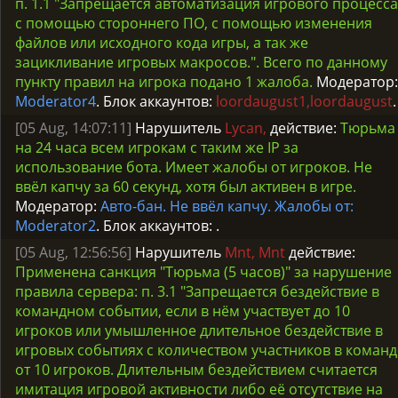
п. 1.1 "Запрещается автоматизация игрового процесса
с помощью стороннего ПО, с помощью изменения
файлов или исходного кода игры, а так же
зацикливание игровых макросов.". Всего по данному
пункту правил на игрока подано 1 жалоба.
Модератор:
Moderator4
. Блок аккаунтов:
loordaugust1,loordaugust
.
[05 Aug, 14:07:11]
Нарушитель
Lycan,
действие:
Тюрьма
на 24 часа всем игрокам с таким же IP за
использование бота. Имеет жалобы от игроков. Не
ввёл капчу за 60 секунд, хотя был активен в игре.
Модератор:
Авто-бан. Не ввёл капчу. Жалобы от:
Moderator2
. Блок аккаунтов:
.
[05 Aug, 12:56:56]
Нарушитель
Mnt, Mnt
действие:
Применена санкция "Тюрьма (5 часов)" за нарушение
правила сервера: п. 3.1 "Запрещается бездействие в
командном событии, если в нём участвует до 10
игроков или умышленное длительное бездействие в
игровых событиях с количеством участников в команд
от 10 игроков. Длительным бездействием считается
имитация игровой активности либо её отсутствие на