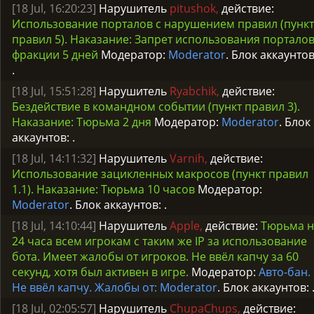
[18 Jul, 16:20:23]
Нарушитель
pitushok,
действие:
Использование порталов с нарушением правил (пункт
правил 5). Наказание: Запрет использования портало
фракции 5 дней
Модератор:
Moderator
. Блок аккаунтов
.
[18 Jul, 15:51:28]
Нарушитель
Ryabchik,
действие:
Бездействие в командном событии (пункт правил 3).
Наказание: Тюрьма 2 дня
Модератор:
Moderator
. Блок
аккаунтов:
.
[18 Jul, 14:11:32]
Нарушитель
Varnih,
действие:
Использование зацикленных макросов (пункт правил
1.1). Наказание: Тюрьма 10 часов
Модератор:
Moderator
. Блок аккаунтов:
.
[18 Jul, 14:10:44]
Нарушитель
Apple,
действие:
Тюрьма н
24 часа всем игрокам с таким же IP за использование
бота. Имеет жалобы от игроков. Не ввёл капчу за 60
секунд, хотя был активен в игре.
Модератор:
Авто-бан.
Не ввёл капчу. Жалобы от: Moderator
. Блок аккаунтов:
[18 Jul, 02:05:57]
Нарушитель
ChupaChups,
действие: