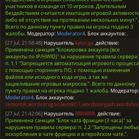
участников в команде от 10 игроков. Длительным
бездействием считается имитация игровой активност
либо её отсутствие на протяжении нескольких минут.".
Всего по данному пункту правил на игрока подано 3
жалобы.
Модератор:
Moderator4
. Блок аккаунтов:
.
[27 Jul, 21:58:48]
Нарушитель
katorga,
действие:
Применена санкция "Блокировка аккаунта (все
аккаунты по IP/HWID)" за нарушение правила сервера:
п. 1.1 "Запрещается автоматизация игрового процесса
с помощью стороннего ПО, с помощью изменения
файлов или исходного кода игры, а так же
зацикливание игровых макросов.". Всего по данному
пункту правил на игрока подано 1 жалоба.
Модератор:
Moderator4
. Блок аккаунтов:
remontik,wordsdragon,leshikl11,wordstorgash,wordshiv
[27 Jul, 21:42:06]
Нарушитель
llllllllIlllllll,
действие:
Применена санкция "Блок чата фракции (3 часа)" за
нарушение правила сервера: п. 2.2 "Запрещены любы
оскорбления в чате фракции и в геройском чате.".