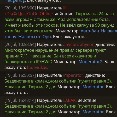
Hedgehog
. Блок аккаунтов:
.
[20 Jul, 19:58:06]
Нарушитель
IIIIl,
xDsxXd,JustGoOn,Offline,
действие:
Тюрьма на 24 часа
всем игрокам с таким же IP за использование бота.
Имеет жалобы от игроков. Не ввёл капчу за 90 секунд,
хотя был активен в игре.
Модератор:
Авто-бан. Не ввёл
капчу. Жалобы от: Opo
. Блок аккаунтов:
.
[20 Jul, 10:53:54]
Нарушитель
ahyeon, ahyeon
действие:
Многократное нарушение правил сервера (пункт
правил 7.1). Наказание: Бан всех аккаунтов и
блокировка по IP/HWID
Модератор:
Moderator2
. Блок
аккаунтов:
tautviukas
.
[19 Jul, 16:50:57]
Нарушитель
Imperator,
действие:
Бездействие в командном событии (пункт правил 3).
Наказание: Тюрьма 2 дня
Модератор:
Moderator
. Блок
аккаунтов:
.
[19 Jul, 15:48:14]
Нарушитель
LABAK,
действие:
Бездействие в командном событии (пункт правил 3).
Наказание: Тюрьма 2 дня
Модератор:
Moderator
. Блок