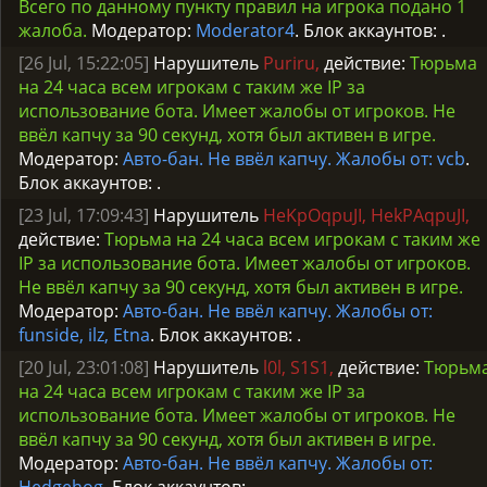
Всего по данному пункту правил на игрока подано 1
жалоба.
Модератор:
Moderator4
. Блок аккаунтов:
.
[26 Jul, 15:22:05]
Нарушитель
Puriru,
действие:
Тюрьма
на 24 часа всем игрокам с таким же IP за
использование бота. Имеет жалобы от игроков. Не
ввёл капчу за 90 секунд, хотя был активен в игре.
Модератор:
Авто-бан. Не ввёл капчу. Жалобы от: vcb
.
Блок аккаунтов:
.
[23 Jul, 17:09:43]
Нарушитель
HeKpOqpuJI, HekPAqpuJI,
действие:
Тюрьма на 24 часа всем игрокам с таким же
IP за использование бота. Имеет жалобы от игроков.
Не ввёл капчу за 90 секунд, хотя был активен в игре.
Модератор:
Авто-бан. Не ввёл капчу. Жалобы от:
funside, ilz, Etna
. Блок аккаунтов:
.
[20 Jul, 23:01:08]
Нарушитель
l0l, S1S1,
действие:
Тюрьм
на 24 часа всем игрокам с таким же IP за
использование бота. Имеет жалобы от игроков. Не
ввёл капчу за 90 секунд, хотя был активен в игре.
Модератор:
Авто-бан. Не ввёл капчу. Жалобы от: