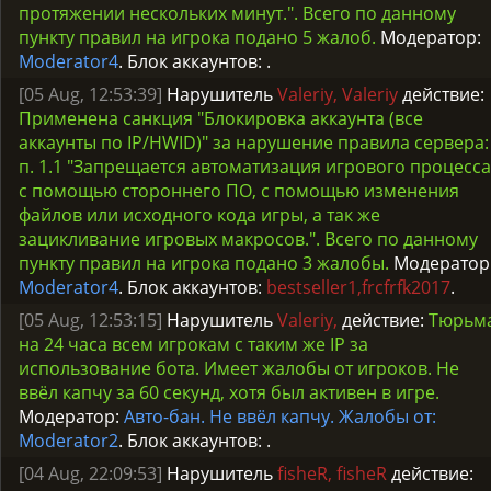
протяжении нескольких минут.". Всего по данному
пункту правил на игрока подано 5 жалоб.
Модератор:
Moderator4
. Блок аккаунтов:
.
[05 Aug, 12:53:39]
Нарушитель
Valeriy, Valeriy
действие:
Применена санкция "Блокировка аккаунта (все
аккаунты по IP/HWID)" за нарушение правила сервера:
п. 1.1 "Запрещается автоматизация игрового процесса
с помощью стороннего ПО, с помощью изменения
файлов или исходного кода игры, а так же
зацикливание игровых макросов.". Всего по данному
пункту правил на игрока подано 3 жалобы.
Модератор
Moderator4
. Блок аккаунтов:
bestseller1,frcfrfk2017
.
[05 Aug, 12:53:15]
Нарушитель
Valeriy,
действие:
Тюрьм
на 24 часа всем игрокам с таким же IP за
использование бота. Имеет жалобы от игроков. Не
ввёл капчу за 60 секунд, хотя был активен в игре.
Модератор:
Авто-бан. Не ввёл капчу. Жалобы от:
Moderator2
. Блок аккаунтов:
.
[04 Aug, 22:09:53]
Нарушитель
fisheR, fisheR
действие: