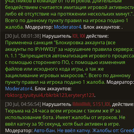
участников в команде от 10 игроков. Длительным
бездействием считается имитация игровой активност
либо её отсутствие на протяжении нескольких минут.".
Всего по данному пункту правил на игрока подано 1
жалоба.
Модератор:
Moderator4
. Блок аккаунтов:
.
[30 Jul, 08:01:38]
Нарушитель
l0l, l0l
действие:
Применена санкция "Блокировка аккаунта (все
аккаунты по IP/HWID)" за нарушение правила сервера:
п. 1.1 "Запрещается автоматизация игрового процесса
с помощью стороннего ПО, с помощью изменения
файлов или исходного кода игры, а так же
зацикливание игровых макросов.". Всего по данному
пункту правил на игрока подано 1 жалоба.
Модератор:
Moderator4
. Блок аккаунтов:
rbktorg,tyuityui4,rbkrbk123,eryteryt123
.
[30 Jul, 04:56:54]
Нарушитель
lliliiiillliili, S1S1,l0l,
действие
Тюрьма на 24 часа всем игрокам с таким же IP за
использование бота. Имеет жалобы от игроков. Не
ввёл капчу за 90 секунд, хотя был активен в игре.
Модератор:
Авто-бан. Не ввёл капчу. Жалобы от: Gree