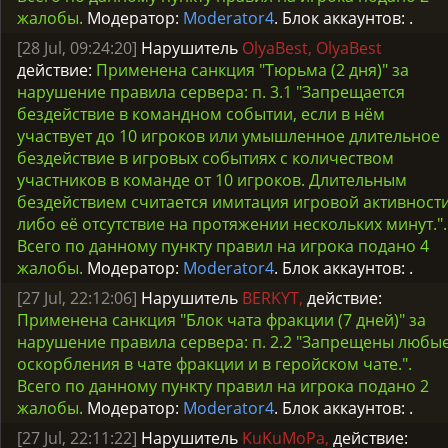
жалобы.
Модератор:
Moderator4
. Блок аккаунтов:
.
[28 Jul, 09:24:20]
Нарушитель
OlyaBest, OlyaBest
действие:
Применена санкция "Тюрьма (2 дня)" за
нарушение правила сервера: п. 3.1 "Запрещается
бездействие в командном событии, если в нём
участвует до 10 игроков или умышленное длительное
бездействие в игровых событиях с количеством
участников в команде от 10 игроков. Длительным
бездействием считается имитация игровой активност
либо её отсутствие на протяжении нескольких минут.".
Всего по данному пункту правил на игрока подано 4
жалобы.
Модератор:
Moderator4
. Блок аккаунтов:
.
[27 Jul, 22:12:06]
Нарушитель
BERKYT,
действие:
Применена санкция "Блок чата фракции (7 дней)" за
нарушение правила сервера: п. 2.2 "Запрещены любы
оскорбления в чате фракции и в геройском чате.".
Всего по данному пункту правил на игрока подано 2
жалобы.
Модератор:
Moderator4
. Блок аккаунтов:
.
[27 Jul, 22:11:22]
Нарушитель
KuKuMoPa,
действие: