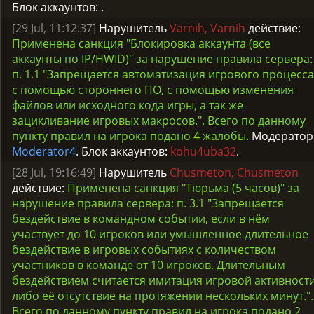
Блок аккаунтов:
.
[29 Jul, 11:12:37]
Нарушитель
Varnih, Varnih
действие:
Применена санкция "Блокировка аккаунта (все
аккаунты по IP/HWID)" за нарушение правила сервера:
п. 1.1 "Запрещается автоматизация игрового процесса
с помощью стороннего ПО, с помощью изменения
файлов или исходного кода игры, а так же
зацикливание игровых макросов.". Всего по данному
пункту правил на игрока подано 4 жалобы.
Модератор
Moderator4
. Блок аккаунтов:
kohu4uba32
.
[28 Jul, 19:16:49]
Нарушитель
Chusmeton, Chusmeton
действие:
Применена санкция "Тюрьма (5 часов)" за
нарушение правила сервера: п. 3.1 "Запрещается
бездействие в командном событии, если в нём
участвует до 10 игроков или умышленное длительное
бездействие в игровых событиях с количеством
участников в команде от 10 игроков. Длительным
бездействием считается имитация игровой активност
либо её отсутствие на протяжении нескольких минут.".
Всего по данному пункту правил на игрока подано 2