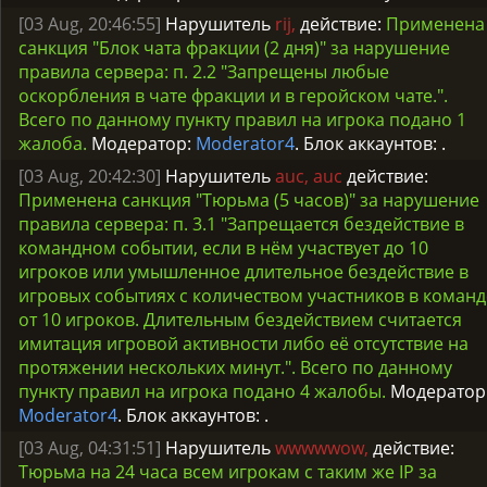
[03 Aug, 20:46:55]
Нарушитель
rij,
действие:
Применена
санкция "Блок чата фракции (2 дня)" за нарушение
правила сервера: п. 2.2 "Запрещены любые
оскорбления в чате фракции и в геройском чате.".
Всего по данному пункту правил на игрока подано 1
жалоба.
Модератор:
Moderator4
. Блок аккаунтов:
.
[03 Aug, 20:42:30]
Нарушитель
auc, auc
действие:
Применена санкция "Тюрьма (5 часов)" за нарушение
правила сервера: п. 3.1 "Запрещается бездействие в
командном событии, если в нём участвует до 10
игроков или умышленное длительное бездействие в
игровых событиях с количеством участников в команд
от 10 игроков. Длительным бездействием считается
имитация игровой активности либо её отсутствие на
протяжении нескольких минут.". Всего по данному
пункту правил на игрока подано 4 жалобы.
Модератор
Moderator4
. Блок аккаунтов:
.
[03 Aug, 04:31:51]
Нарушитель
wwwwwow,
действие:
Тюрьма на 24 часа всем игрокам с таким же IP за