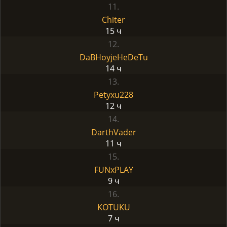
11.
Chiter
15 ч
12.
DaBHoyjeHeDeTu
14 ч
13.
Petyxu228
12 ч
14.
DarthVader
11 ч
15.
FUNxPLAY
9 ч
16.
KOTUKU
7 ч