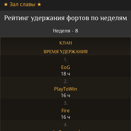
★ Зал славы ★
Рейтинг удержания фортов по неделям
Неделя - 8
КЛАН
ВРЕМЯ УДЕРЖАНИЯ
1.
EoG
18 ч
2.
PlayToWin
16 ч
3.
Fire
16 ч
4.