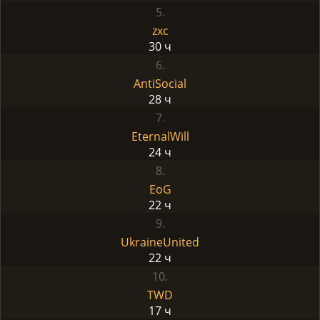
5.
zxc
30 ч
6.
AntiSocial
28 ч
7.
EternalWill
24 ч
8.
EoG
22 ч
9.
UkraineUnited
22 ч
10.
TWD
17 ч