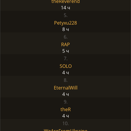
theReverend
14 ч
5.
Petyxu228
8 ч
6.
RAP
5 ч
7.
SOLO
4 ч
8.
EternalWill
4 ч
9.
theR
4 ч
10.