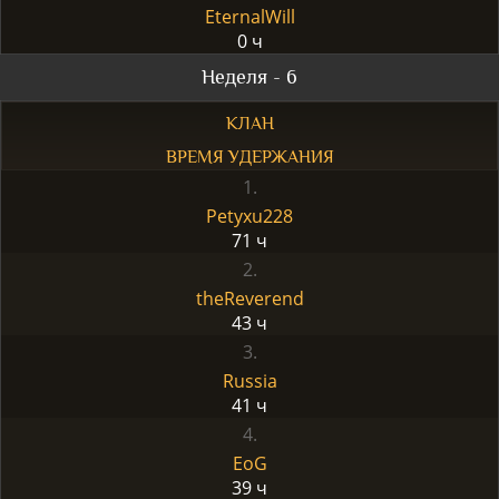
EternalWill
0 ч
Неделя - 6
КЛАН
ВРЕМЯ УДЕРЖАНИЯ
1.
Petyxu228
71 ч
2.
theReverend
43 ч
3.
Russia
41 ч
4.
EoG
39 ч