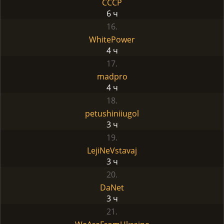
CCCP
6 ч
16.
WhitePower
4 ч
17.
madpro
4 ч
18.
petushiniiugol
3 ч
19.
LejiNeVstavaj
3 ч
20.
DaNet
3 ч
21.