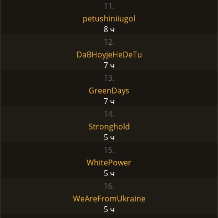
11.
petushiniiugol
8 ч
12.
DaBHoyjeHeDeTu
7 ч
13.
GreenDays
7 ч
14.
Stronghold
5 ч
15.
WhitePower
5 ч
16.
WeAreFromUkraine
5 ч