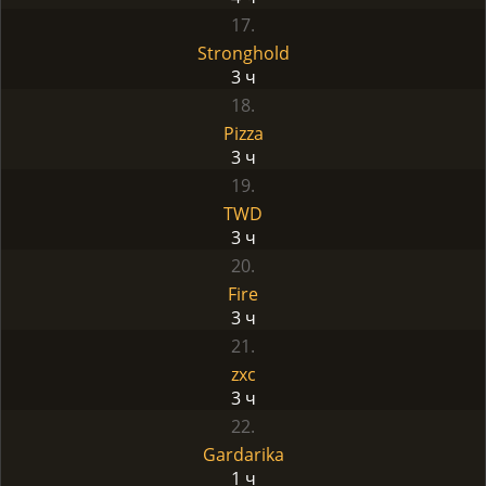
17.
Stronghold
3 ч
18.
Pizza
3 ч
19.
TWD
3 ч
20.
Fire
3 ч
21.
zxc
3 ч
22.
Gardarika
1 ч