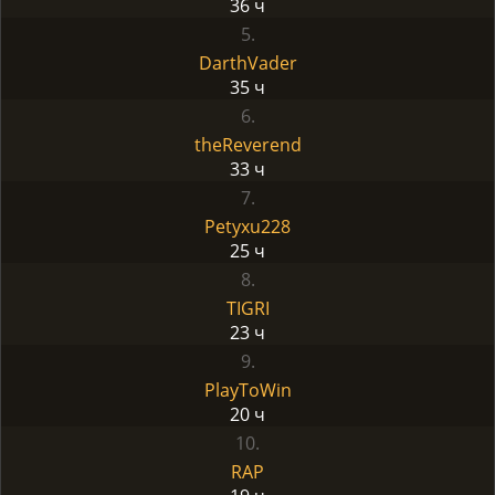
36 ч
5.
DarthVader
35 ч
6.
theReverend
33 ч
7.
Petyxu228
25 ч
8.
TIGRI
23 ч
9.
PlayToWin
20 ч
10.
RAP