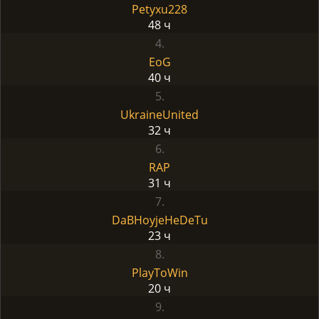
Petyxu228
48 ч
4.
EoG
40 ч
5.
UkraineUnited
32 ч
6.
RAP
31 ч
7.
DaBHoyjeHeDeTu
23 ч
8.
PlayToWin
20 ч
9.