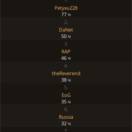
1.
Petyxu228
77 ч
2.
DaNet
50 ч
3.
RAP
46 ч
4.
theReverend
38 ч
5.
EoG
35 ч
6.
Russia
32 ч
7.