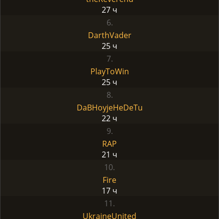
27 ч
6.
DarthVader
25 ч
7.
PlayToWin
25 ч
8.
DaBHoyjeHeDeTu
22 ч
9.
RAP
21 ч
10.
Fire
17 ч
11.
UkraineUnited