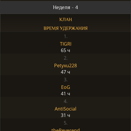
Неделя - 4
КЛАН
ВРЕМЯ УДЕРЖАНИЯ
1.
TIGRI
65 ч
2.
Petyxu228
47 ч
3.
EoG
41 ч
4.
AntiSocial
31 ч
5.
theReverend