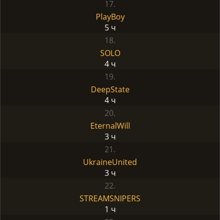
17.
PlayBoy
5 ч
18.
SOLO
4 ч
19.
DeepState
4 ч
20.
EternalWill
3 ч
21.
UkraineUnited
3 ч
22.
STREAMSNIPERS
1 ч