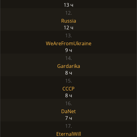
13 ч
12.
Russia
12 ч
13.
WeAreFromUkraine
9 ч
14.
Gardarika
8 ч
15.
CCCP
8 ч
16.
DaNet
7 ч
17.
EternalWill